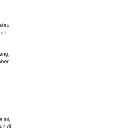
atau
duh
ang,
ber,
 ini,
un di