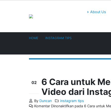
About Us
HOME
INSTAGRAM TIPS
6 CARA UNTUK MEM
6 Cara untuk Memban
6 Cara untuk 
02
Video dari Inst
Mar
By
Duncan
instagram tips
Komentar Dinonaktifkan
pada 6 Cara untuk M