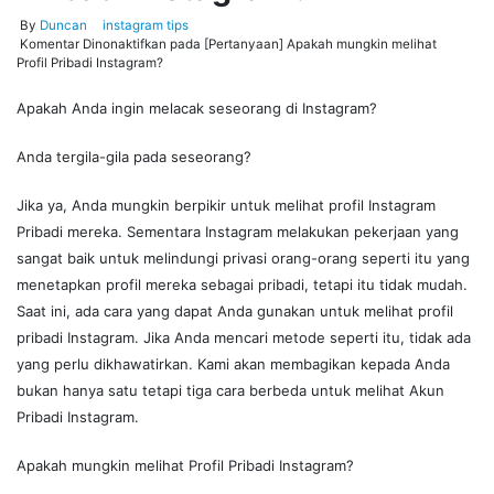
By
Duncan
instagram tips
Komentar Dinonaktifkan
pada [Pertanyaan] Apakah mungkin melihat
Profil Pribadi Instagram?
Apakah Anda ingin melacak seseorang di Instagram?
Anda tergila-gila pada seseorang?
Jika ya, Anda mungkin berpikir untuk melihat profil Instagram
Pribadi mereka. Sementara Instagram melakukan pekerjaan yang
sangat baik untuk melindungi privasi orang-orang seperti itu yang
menetapkan profil mereka sebagai pribadi, tetapi itu tidak mudah.
Saat ini, ada cara yang dapat Anda gunakan untuk melihat profil
pribadi Instagram. Jika Anda mencari metode seperti itu, tidak ada
yang perlu dikhawatirkan. Kami akan membagikan kepada Anda
bukan hanya satu tetapi tiga cara berbeda untuk melihat Akun
Pribadi Instagram.
Apakah mungkin melihat Profil Pribadi Instagram?