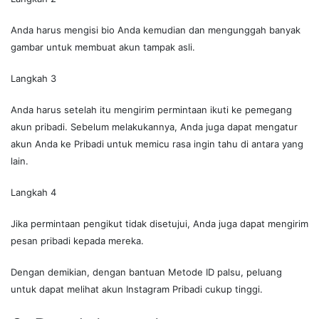
Anda harus mengisi bio Anda kemudian dan mengunggah banyak
gambar untuk membuat akun tampak asli.
Langkah 3
Anda harus setelah itu mengirim permintaan ikuti ke pemegang
akun pribadi. Sebelum melakukannya, Anda juga dapat mengatur
akun Anda ke Pribadi untuk memicu rasa ingin tahu di antara yang
lain.
Langkah 4
Jika permintaan pengikut tidak disetujui, Anda juga dapat mengirim
pesan pribadi kepada mereka.
Dengan demikian, dengan bantuan Metode ID palsu, peluang
untuk dapat melihat akun Instagram Pribadi cukup tinggi.