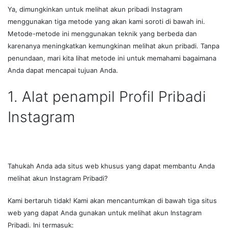
Ya, dimungkinkan untuk melihat akun pribadi Instagram
menggunakan tiga metode yang akan kami soroti di bawah ini.
Metode-metode ini menggunakan teknik yang berbeda dan
karenanya meningkatkan kemungkinan melihat akun pribadi. Tanpa
penundaan, mari kita lihat metode ini untuk memahami bagaimana
Anda dapat mencapai tujuan Anda.
1. Alat penampil Profil Pribadi
Instagram
Tahukah Anda ada situs web khusus yang dapat membantu Anda
melihat akun Instagram Pribadi?
Kami bertaruh tidak! Kami akan mencantumkan di bawah tiga situs
web yang dapat Anda gunakan untuk melihat akun Instagram
Pribadi. Ini termasuk: