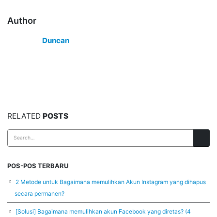
Author
Duncan
RELATED
POSTS
POS-POS TERBARU
2 Metode untuk Bagaimana memulihkan Akun Instagram yang dihapus
secara permanen?
[Solusi] Bagaimana memulihkan akun Facebook yang diretas? (4