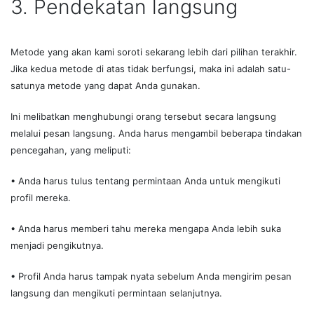
3. Pendekatan langsung
Metode yang akan kami soroti sekarang lebih dari pilihan terakhir.
Jika kedua metode di atas tidak berfungsi, maka ini adalah satu-
satunya metode yang dapat Anda gunakan.
Ini melibatkan menghubungi orang tersebut secara langsung
melalui pesan langsung. Anda harus mengambil beberapa tindakan
pencegahan, yang meliputi:
• Anda harus tulus tentang permintaan Anda untuk mengikuti
profil mereka.
• Anda harus memberi tahu mereka mengapa Anda lebih suka
menjadi pengikutnya.
• Profil Anda harus tampak nyata sebelum Anda mengirim pesan
langsung dan mengikuti permintaan selanjutnya.