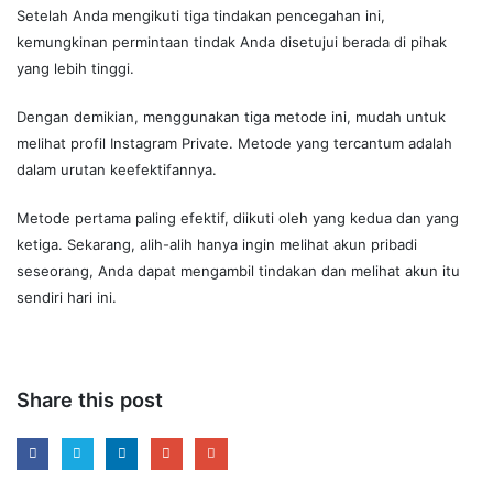
Setelah Anda mengikuti tiga tindakan pencegahan ini,
kemungkinan permintaan tindak Anda disetujui berada di pihak
yang lebih tinggi.
Dengan demikian, menggunakan tiga metode ini, mudah untuk
melihat profil Instagram Private. Metode yang tercantum adalah
dalam urutan keefektifannya.
Metode pertama paling efektif, diikuti oleh yang kedua dan yang
ketiga. Sekarang, alih-alih hanya ingin melihat akun pribadi
seseorang, Anda dapat mengambil tindakan dan melihat akun itu
sendiri hari ini.
Share this post