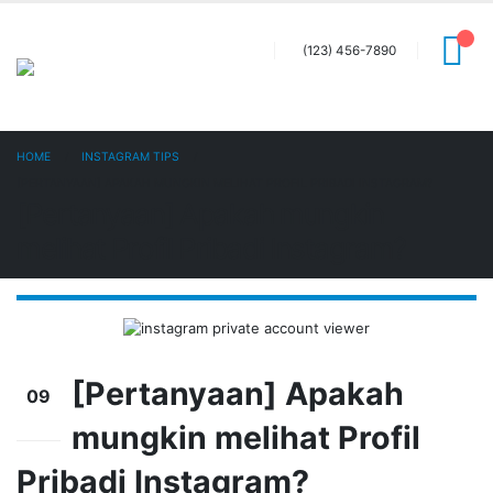
(123) 456-7890
HOME
INSTAGRAM TIPS
[PERTANYAAN] APAKAH MUNGKIN MELIHAT PROFIL PRIBADI INSTAGRAM?
[Pertanyaan] Apakah mungkin
melihat Profil Pribadi Instagram?
[Pertanyaan] Apakah
09
mungkin melihat Profil
Mar
Pribadi Instagram?