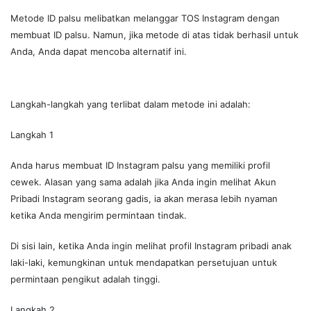
Metode ID palsu melibatkan melanggar TOS Instagram dengan
membuat ID palsu. Namun, jika metode di atas tidak berhasil untuk
Anda, Anda dapat mencoba alternatif ini.
Langkah-langkah yang terlibat dalam metode ini adalah:
Langkah 1
Anda harus membuat ID Instagram palsu yang memiliki profil
cewek. Alasan yang sama adalah jika Anda ingin melihat Akun
Pribadi Instagram seorang gadis, ia akan merasa lebih nyaman
ketika Anda mengirim permintaan tindak.
Di sisi lain, ketika Anda ingin melihat profil Instagram pribadi anak
laki-laki, kemungkinan untuk mendapatkan persetujuan untuk
permintaan pengikut adalah tinggi.
Langkah 2