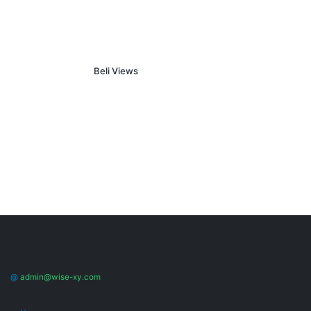
Beli Views
@
admin@wise-xy.com