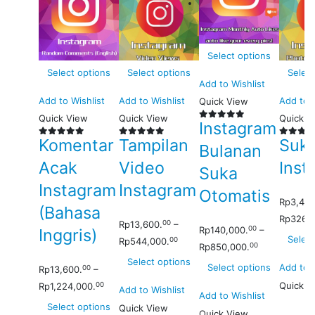
Select options
Select options
Select options
Select
Add to Wishlist
Add to Wishlist
Add to Wishlist
Add to W
Quick View
Quick View
Quick View
Quick V
Instagram
0
out of 5
Komentar
Tampilan
Suka
0
out of 5
0
out of 5
0
out of
Bulanan
Acak
Video
Inst
Suka
Instagram
Instagram
Otomatis
Rp
3,400
(Bahasa
Rp
326,4
00
Rp
13,600.
–
00
Rp
140,000.
–
Inggris)
Select
00
Rp
544,000.
00
Rp
850,000.
Select options
Select options
Add to W
00
Rp
13,600.
–
Quick V
00
Rp
1,224,000.
Add to Wishlist
Add to Wishlist
Select options
Quick View
Quick View