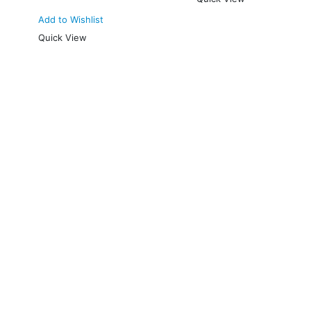
Add to Wishlist
Quick View
Mulailah Membeli
Followers & Likes
Hari Ini
Choose one of the options below to get started. Your Instagram
(and other social networks) Likes and Followers are only a few
clicks away!