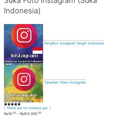
Suka Foto Instagram (Suka
Indonesia)
Pengikut Instagram Target Indonesia
Tampilan Video Instagram
( There are no reviews yet. )
0
out of 5
00
00
Rp
18.
–
Rp
612,000.