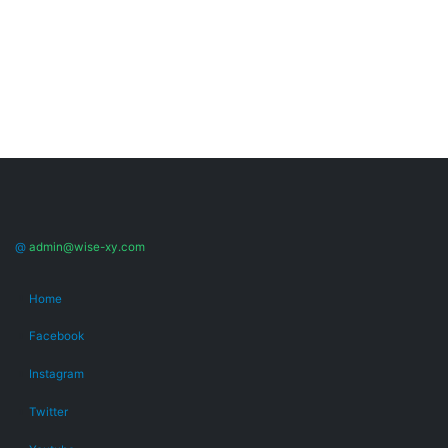
@
admin@wise-xy.com
Home
Facebook
Instagram
Twitter