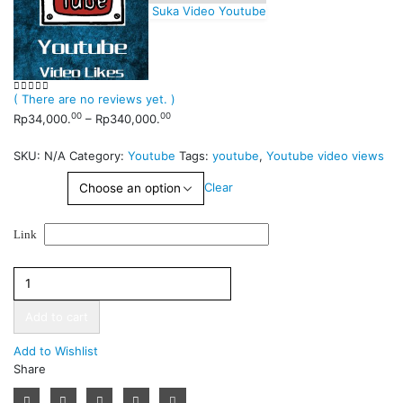
Suka Video Youtube
( There are no reviews yet. )
0
out of 5
00
00
Rp
34,000.
–
Rp
340,000.
SKU:
N/A
Category:
Youtube
Tags:
youtube
,
Youtube video views
Quantity
Clear
Link
Add to cart
Add to Wishlist
Share