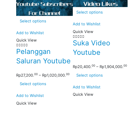
Select options
Select options
Add to Wishlist
Quick View
Add to Wishlist
Quick View
Suka Video
0
out of 5
Pelanggan
Youtube
0
out of 5
Saluran Youtube
00
00
Rp
20,400.
–
Rp
1,904,000.
00
00
Select options
Rp
27,200.
–
Rp
1,020,000.
Select options
Add to Wishlist
Quick View
Add to Wishlist
Quick View